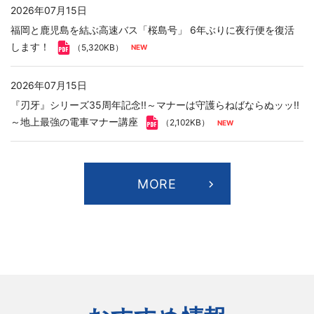
2026年07月15日
福岡と鹿児島を結ぶ高速バス「桜島号」 6年ぶりに夜行便を復活
します！
（5,320KB）
2026年07月15日
『刃牙』シリーズ35周年記念!!～マナーは守護らねばならぬッッ!!
～地上最強の電車マナー講座
（2,102KB）
MORE
2026年08月06日
適時開示
株式報酬としての第三者割当による自己株式の処分および「役員
向け株式報酬制度」に係る信託の期間延長に関するお知らせ
（99KB）