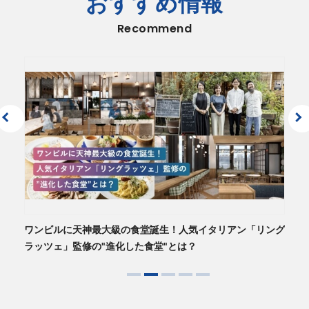
おすすめ情報
Recommend
2026年08月06日
決算
2026年度 第１四半期決算補足説明資料
（430KB）
2026年08月06日
決算
2027年３月期 第１四半期決算短信〔日本基準〕(連結)
（789KB）
2026年07月31日
その他のお知らせ
2026年6月度 月次営業概況
（59KB）
2026年07月01日
ガバナンス
新し
ワンビルに天神最大級の食堂誕生！人気イタリアン「リング
に
ラッツェ」監修の"進化した食堂"とは？
コーポレート・ガバナンスに関する報告書 2026/07/01
（190KB）