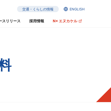
交通・くらしの情報
ENGLISH
ースリリース
採用情報
N× エヌカケル
ガバナンスへの取り組み
サステナビリティ・ファイナンス
料