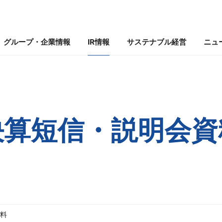
グループ・企業情報
IR情報
サステナブル経営
ニュ
組み
リ
事業内容
株式・社債情報
環境への取り組み
にしてつグループ一覧
IRニュース
社会課題への取り組み
IRカレンダー
決算短信・説明会資
示について
料