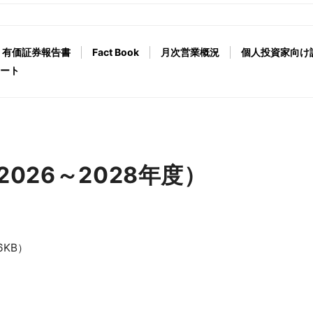
有価証券報告書
Fact Book
月次営業概況
個人投資家向け
ート
026～2028年度）
6KB）