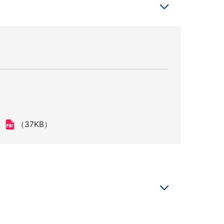
（37KB）