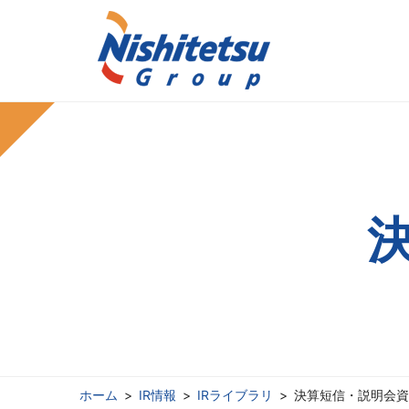
グループ・企業情報
IR情報
サステナブル経営
トップメッセージ
経営方針
サステナブル経営の推進
業績・財務情報
経営方針
安全に対する取り
IRライブラ
会社案内
電子公告
株価情報
情報開
ホーム
IR情報
IRライブラリ
決算短信・説明会資