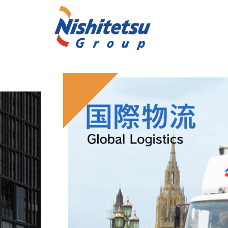
グループ・企業情報
IR情報
サステナブル経営
トップメッセージ
経営方針
サステナブル経営の推進
業績・財務情報
経営方針
安全に対する取り
IRライブラ
会社案内
電子公告
株価情報
情報開