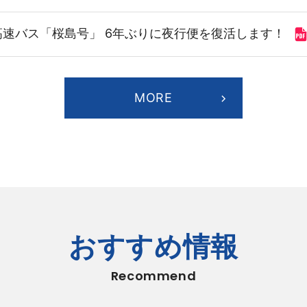
速バス「桜島号」 6年ぶりに夜行便を復活します！
MORE
としての第三者割当による自己株式の処分および「役員
らせ
（99KB）
おすすめ情報
度 第１四半期決算補足説明資料
（430KB）
Recommend
３月期 第１四半期決算短信〔日本基準〕(連結)
（789K