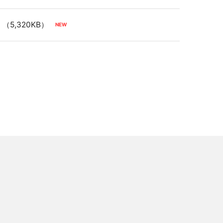
（5,320KB）
向け株式報酬制度」に係る信託の期間延長に
B）