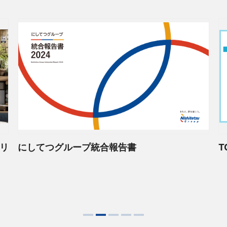
6月度 月次営業概況
（59KB）
ト・ガバナンスに関する報告書 2026/07/01
（190
MORE
リ
にしてつグループ統合報告書
T