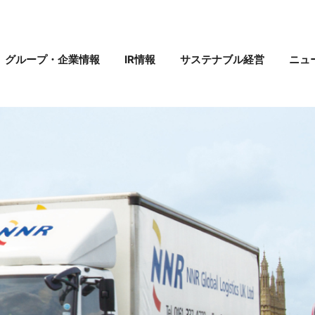
グループ・企業情報
IR情報
サステナブル経営
ニュ
組み
リ
事業内容
株式・社債情報
環境への取り組み
にしてつグループ一覧
IRニュース
社会課題への取り組み
IRカレンダー
示について