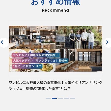
おすすめ情報
Recommend
2026年08月06日
決算
2026年度 第１四半期決算補足説明資料
（430KB）
2026年08月06日
決算
2027年３月期 第１四半期決算短信〔日本基準〕(連結)
（789KB）
2026年07月31日
その他のお知らせ
2026年6月度 月次営業概況
（59KB）
2026年07月01日
ガバナンス
新し
ワンビルに天神最大級の食堂誕生！人気イタリアン「リング
に
ラッツェ」監修の"進化した食堂"とは？
コーポレート・ガバナンスに関する報告書 2026/07/01
（190KB）